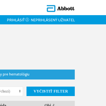
PRIHLÁSIŤ
NEPRIHLÁSENÝ UŽIVATEL
ly pre hematológiu
VYČISTIŤ FILTER
óda
Obj. č.