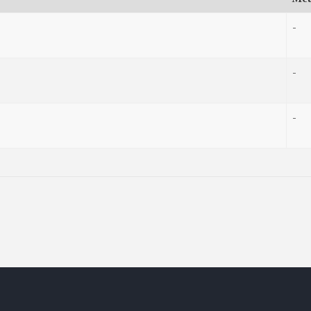
-
-
-