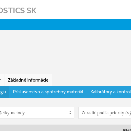
STICS SK
y
Základné informácie
giu
Príslušenstvo a spotrebný materiál
Kalibrátory a kontro
Met