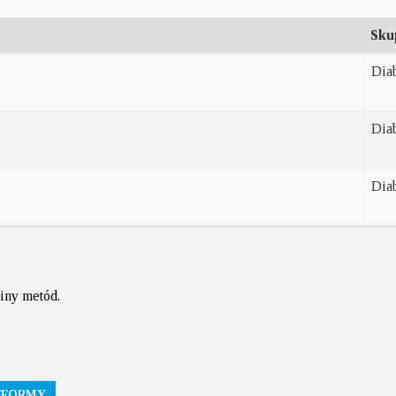
Sku
Dia
Dia
Dia
piny metód.
TFORMY