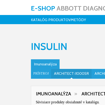
E-SHOP
ABBOTT DIAGNO
KATALÓG PRODUKTOV
METÓDY
INSULIN
Imunoanalýza
ARCHITECT i1000SR
ARCHI
PRÍSTROJ
IMUNOANALÝZA
ARCHITECT
Súvisiace produkty obsiahnuté v katalógu.