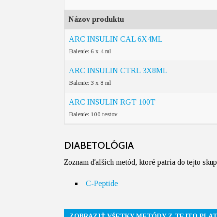
Názov produktu
ARC INSULIN CAL 6X4ML
Balenie: 6 x 4 ml
ARC INSULIN CTRL 3X8ML
Balenie: 3 x 8 ml
ARC INSULIN RGT 100T
Balenie: 100 testov
DIABETOLÓGIA
Zoznam ďalších metód, ktoré patria do tejto sku
C-Peptide
ZOBRAZIŤ VŠETKY METÓDY Z TEJTO PLA