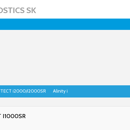
STICS SK
TECT i2000/i2000SR
Alinity i
 I1000SR