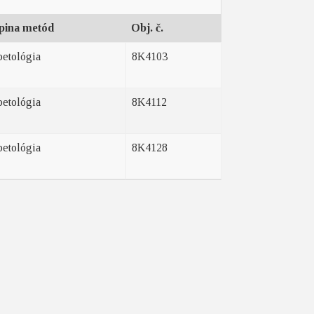
pina metód
Obj. č.
betológia
8K4103
betológia
8K4112
betológia
8K4128