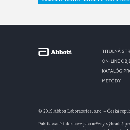
TITULNÁ ST
ON-LINE OB
KATALÓG P
METÓDY
© 2019 Abbott Laboratories, s.r.o. – Česká repu
Publikované informace jsou určeny výhradně pro