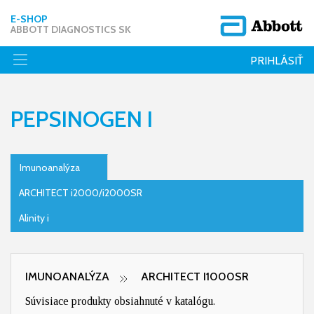
E-SHOP
ABBOTT DIAGNOSTICS SK
PRIHLÁSIŤ
PEPSINOGEN I
Imunoanalýza
ARCHITECT i2000/i2000SR
Alinity i
IMUNOANALÝZA
ARCHITECT I1000SR
Súvisiace produkty obsiahnuté v katalógu.