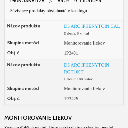
IMUNOANALÝZA
ARCHITECT I1000SR
Súvisiace produkty obsiahnuté v katalógu.
Názov produktu
DS ARC IPHENYTOIN CAL
Balenie: 6 x 4 ml
Skupina metód
Monitorovanie liekov
Obj. č.
1P3401
Názov produktu
DS ARC IPHENYTOIN
RGT100T
Balenie: 100 testov
Skupina metód
Monitorovanie liekov
Obj. č.
1P3425
MONITOROVANIE LIEKOV
Zoznam ďalších metód, ktoré patria do tejto skupiny metód.