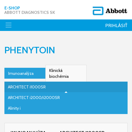
E-SHOP
ABBOTT DIAGNOSTICS SK
PRIHLÁSIŤ
PHENYTOIN
Klinická
Imunoanalýza
biochémia
ARCHITECT i1000SR
ARCHITECT i2000/i2000SR
Alinity i