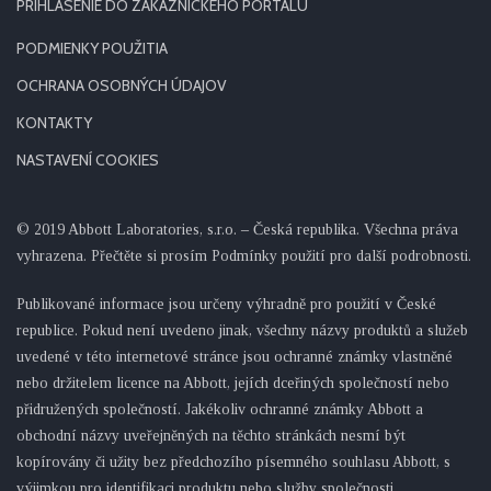
PRIHLÁSENIE DO ZÁKAZNÍCKEHO PORTÁLU
PODMIENKY POUŽITIA
OCHRANA OSOBNÝCH ÚDAJOV
KONTAKTY
NASTAVENÍ COOKIES
© 2019 Abbott Laboratories, s.r.o. – Česká republika. Všechna práva
vyhrazena. Přečtěte si prosím Podmínky použití pro další podrobnosti.
Publikované informace jsou určeny výhradně pro použití v České
republice. Pokud není uvedeno jinak, všechny názvy produktů a služeb
uvedené v této internetové stránce jsou ochranné známky vlastněné
nebo držitelem licence na Abbott, jejích dceřiných společností nebo
přidružených společností. Jakékoliv ochranné známky Abbott a
obchodní názvy uveřejněných na těchto stránkách nesmí být
kopírovány či užity bez předchozího písemného souhlasu Abbott, s
výjimkou pro identifikaci produktu nebo služby společnosti.