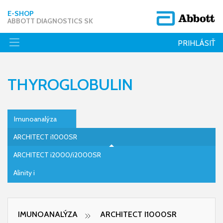
E-SHOP
ABBOTT DIAGNOSTICS SK
PRIHLÁSIŤ
THYROGLOBULIN
Imunoanalýza
ARCHITECT i1000SR
ARCHITECT i2000/i2000SR
Alinity i
IMUNOANALÝZA
ARCHITECT I1000SR