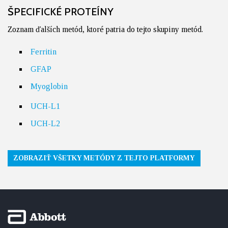
ŠPECIFICKÉ PROTEÍNY
Zoznam ďalších metód, ktoré patria do tejto skupiny metód.
Ferritin
GFAP
Myoglobin
UCH-L1
UCH-L2
ZOBRAZIŤ VŠETKY METÓDY Z TEJTO PLATFORMY