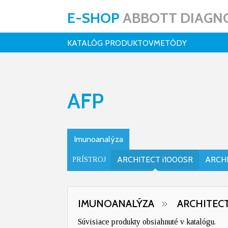
E-SHOP
ABBOTT DIAGNO
KATALÓG PRODUKTOV
METÓDY
AFP
Imunoanalýza
ARCHITECT i1000SR
ARCHI
PRÍSTROJ
IMUNOANALÝZA
ARCHITECT
Súvisiace produkty obsiahnuté v katalógu.