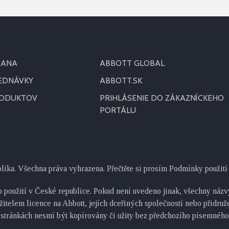
RANA
ABBOTT GLOBAL
JEDNÁVKY
ABBOTT.SK
RODUKTOV
PRIHLÁSENIE DO ZÁKAZNÍCKEHO
PORTÁLU
blika. Všechna práva vyhrazena. Přečtěte si prosím Podmínky použití 
 použití v České republice. Pokud není uvedeno jinak, všechny názvy
žitelem licence na Abbott, jejích dceřiných společností nebo přidru
 stránkách nesmí být kopírovány či užity bez předchozího písemného 