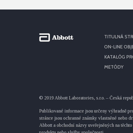
TITULNÁ ST
ON-LINE OB
KATALÓG P
METÓDY
© 2019 Abbott Laboratories, s.r.o. – Česká repu
Publikované informace jsou určeny výhradně pro
stránce jsou ochranné známky vlastněné nebo dr
Abbott a obchodní názvy uveřejněných na těchto
produktu nebo služby společnosti.