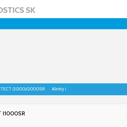
STICS SK
TECT i2000/i2000SR
Alinity i
 I1000SR