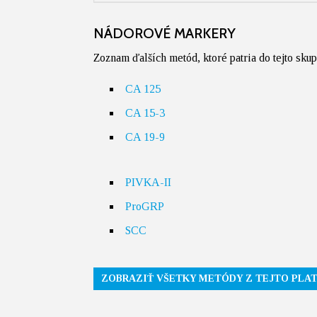
NÁDOROVÉ MARKERY
Zoznam ďalších metód, ktoré patria do tejto sku
CA 125
CA 15-3
CA 19-9
PIVKA-II
ProGRP
SCC
ZOBRAZIŤ VŠETKY METÓDY Z TEJTO PLA