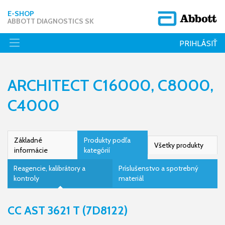
E-SHOP
ABBOTT DIAGNOSTICS SK
PRIHLÁSIŤ
ARCHITECT C16000, C8000,
C4000
Základné
Produkty podľa
Všetky produkty
informácie
kategórií
Reagencie, kalibrátory a
Príslušenstvo a spotrebný
kontroly
materiál
CC AST 3621 T (7D8122)