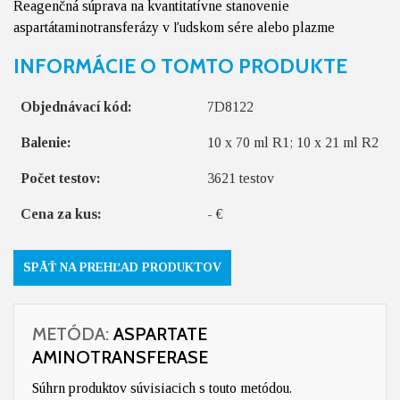
Reagenčná súprava na kvantitatívne stanovenie
aspartátaminotransferázy v ľudskom sére alebo plazme
INFORMÁCIE O TOMTO PRODUKTE
Objednávací kód:
7D8122
Balenie:
10 x 70 ml R1; 10 x 21 ml R2
Počet testov:
3621 testov
Cena za kus:
- €
SPÄŤ NA PREHĽAD PRODUKTOV
METÓDA:
ASPARTATE
AMINOTRANSFERASE
Súhrn produktov súvisiacich s touto metódou.