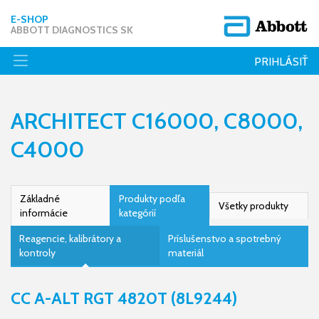
E-SHOP
ABBOTT DIAGNOSTICS SK
PRIHLÁSIŤ
ARCHITECT C16000, C8000,
C4000
Základné
Produkty podľa
Všetky produkty
informácie
kategórií
Reagencie, kalibrátory a
Príslušenstvo a spotrebný
kontroly
materiál
CC A-ALT RGT 4820T (8L9244)