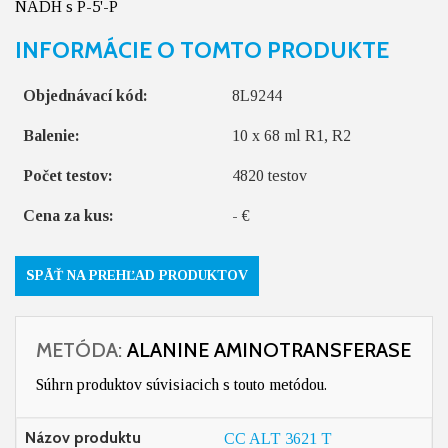
NADH s P-5'-P
INFORMÁCIE O TOMTO PRODUKTE
Objednávací kód:
8L9244
Balenie:
10 x 68 ml R1, R2
Počet testov:
4820 testov
Cena za kus:
- €
SPÄŤ NA PREHĽAD PRODUKTOV
METÓDA:
ALANINE AMINOTRANSFERASE
Súhrn produktov súvisiacich s touto metódou.
Názov produktu
CC ALT 3621 T