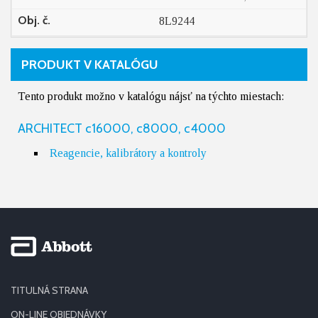
Obj. č.
8L9244
PRODUKT V KATALÓGU
Tento produkt možno v katalógu nájsť na týchto miestach:
ARCHITECT c16000, c8000, c4000
Reagencie, kalibrátory a kontroly
TITULNÁ STRANA
ON-LINE OBJEDNÁVKY