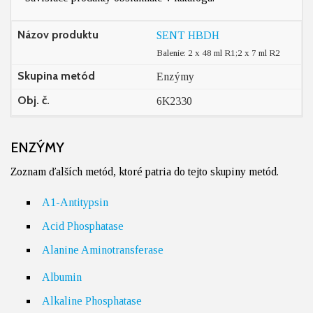
Názov produktu
SENT HBDH
Balenie: 2 x 48 ml R1;2 x 7 ml R2
Skupina metód
Enzýmy
Obj. č.
6K2330
ENZÝMY
Zoznam ďalších metód, ktoré patria do tejto skupiny metód.
A1-Antitypsin
Acid Phosphatase
Alanine Aminotransferase
Albumin
Alkaline Phosphatase