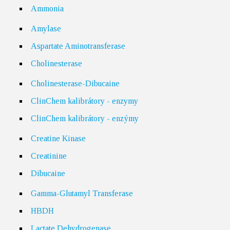
Ammonia
Amylase
Aspartate Aminotransferase
Cholinesterase
Cholinesterase-Dibucaine
ClinChem kalibrátory - enzymy
ClinChem kalibrátory - enzýmy
Creatine Kinase
Creatinine
Dibucaine
Gamma-Glutamyl Transferase
HBDH
Lactate Dehydrogenase