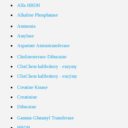
Alfa-HBDH
Alkaline Phosphatase
Ammonia
Amylase
Aspartate Aminotransferase
Cholinesterase-Dibucaine
ClinChem kalibrátory - enzymy
ClinChem kalibrátory - enzýmy
Creatine Kinase
Creatinine
Dibucaine
Gamma-Glutamyl Transferase
HBDH