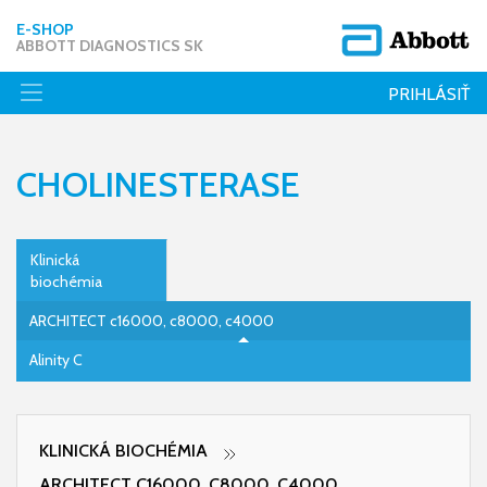
E-SHOP
ABBOTT DIAGNOSTICS SK
PRIHLÁSIŤ
CHOLINESTERASE
Klinická
biochémia
ARCHITECT c16000, c8000, c4000
Alinity C
KLINICKÁ BIOCHÉMIA
ARCHITECT C16000, C8000, C4000