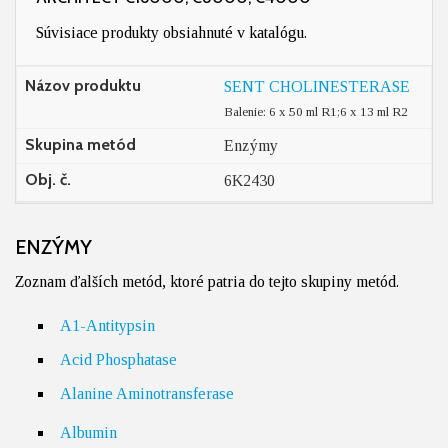
Súvisiace produkty obsiahnuté v katalógu.
Názov produktu
SENT CHOLINESTERASE
Balenie: 6 x 50 ml R1;6 x 13 ml R2
Skupina metód
Enzýmy
Obj. č.
6K2430
ENZÝMY
Zoznam ďalších metód, ktoré patria do tejto skupiny metód.
A1-Antitypsin
Acid Phosphatase
Alanine Aminotransferase
Albumin