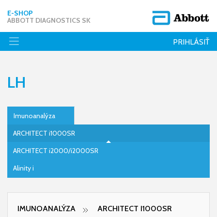
E-SHOP
ABBOTT DIAGNOSTICS SK
PRIHLÁSIŤ
LH
Imunoanalýza
ARCHITECT i1000SR
ARCHITECT i2000/i2000SR
Alinity i
IMUNOANALÝZA
ARCHITECT I1000SR