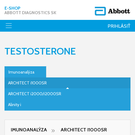
E-SHOP
ABBOTT DIAGNOSTICS SK
PRIHLÁSIŤ
TESTOSTERONE
Imunoanalýza
ARCHITECT i1000SR
ARCHITECT i2000/i2000SR
Alinity i
IMUNOANALÝZA
ARCHITECT I1000SR