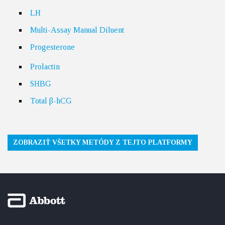
LH
Multi-Assay Manual Diluent
Progesterone
Prolactin
SHBG
Total β-hCG
ZOBRAZIŤ VŠETKY METÓDY Z TEJTO PLATFORMY