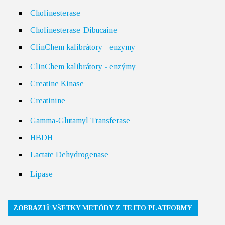
Cholinesterase
Cholinesterase-Dibucaine
ClinChem kalibrátory - enzymy
ClinChem kalibrátory - enzýmy
Creatine Kinase
Creatinine
Gamma-Glutamyl Transferase
HBDH
Lactate Dehydrogenase
Lipase
ZOBRAZIŤ VŠETKY METÓDY Z TEJTO PLATFORMY