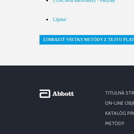
ClinChem kalibrátory - enzymy
Lipase
ZOBRAZIŤ VŠETKY METÓDY Z TEJTO PLA
TITULNÁ ST
ON-LINE OB
KATALÓG P
METÓDY