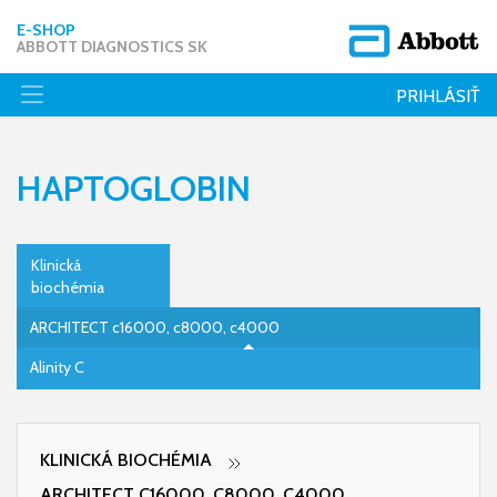
E-SHOP
ABBOTT DIAGNOSTICS SK
PRIHLÁSIŤ
HAPTOGLOBIN
Klinická
biochémia
ARCHITECT c16000, c8000, c4000
Alinity C
KLINICKÁ BIOCHÉMIA
ARCHITECT C16000, C8000, C4000