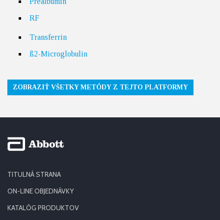
Prealbumin
RF
Transferrin
ß2-Microglobulin
ZOBRAZIŤ VŠETKY METÓDY Z TEJTO PLATFORMY
TITULNÁ STRANA
ON-LINE OBJEDNÁVKY
KATALÓG PRODUKTOV