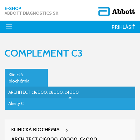
E-SHOP
ABBOTT DIAGNOSTICS SK
PRIHLÁSIŤ
COMPLEMENT C3
Klinická
biochémia
ARCHITECT c16000, c8000, c4000
Alinity C
KLINICKÁ BIOCHÉMIA
ARCHITECT C16000, C8000, C4000