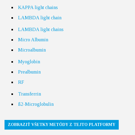
KAPPA light chains
LAMBDA light chain
LAMBDA light chains
Micro Albumin
Microalbumin
Myoglobin
Prealbumin
RF
Transferrin
ß2-Microglobulin
ZOBRAZIŤ VŠETKY METÓDY Z TEJTO PLATFORMY