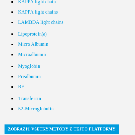
KAPPA light chain
KAPPA light chains
LAMBDA light chains
Lipoprotein(a)
Micro Albumin
Microalbumin
Myoglobin
Prealbumin
RF
Transferrin
ß2-Microglobulin
ZOBRAZIŤ VŠETKY METÓDY Z TEJTO PLATFORMY