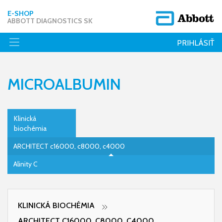
E-SHOP
ABBOTT DIAGNOSTICS SK
PRIHLÁSIŤ
MICROALBUMIN
Klinická
biochémia
ARCHITECT c16000, c8000, c4000
Alinity C
KLINICKÁ BIOCHÉMIA
ARCHITECT C16000, C8000, C4000